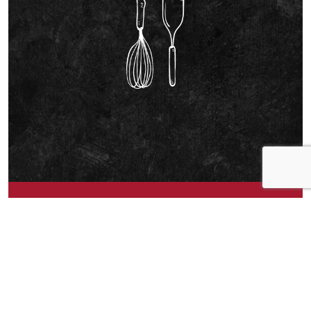
Om idéen
Hei! Jeg ønsker meg flere sunne fiskeprodukter
som kun er i vann, uten alle tilsetningsstoffene.
Har fokus på ren og sunn mat og så langt er det