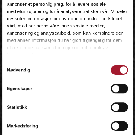
annonser et personlig preg, for å levere sosiale
mediefunksjoner og for å analysere trafikken vår. Vi deler
dessuten informasjon om hvordan du bruker nettstedet
vårt, med partnerne våre innen sosiale medier,
annonsering og analysearbeid, som kan kombinere den
med annen informasjon du har gjort tilgjengelig for dem,
eller som de har samlet inn gjennom din bruk av
tjenestene deres.
Samtykkevalg
Nødvendig
Egenskaper
Statistikk
Markedsføring