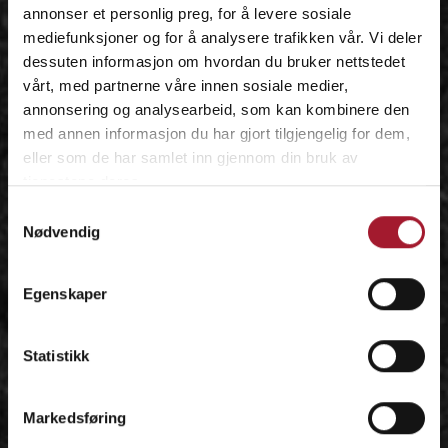
annonser et personlig preg, for å levere sosiale
mediefunksjoner og for å analysere trafikken vår. Vi deler
dessuten informasjon om hvordan du bruker nettstedet
vårt, med partnerne våre innen sosiale medier,
annonsering og analysearbeid, som kan kombinere den
med annen informasjon du har gjort tilgjengelig for dem,
eller som de har samlet inn gjennom din bruk av
tjenestene deres.
Samtykkevalg
Nødvendig
Egenskaper
Statistikk
Markedsføring