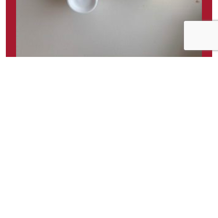
Om idéen
Nugatti+makrell
Om idéen
1
Publisert av
Simen
Facebook
Twitter
Pinterest
Email
Messenger
Print
Shar