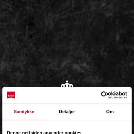
OM
Samtykke
Detaljer
Om
IDÉEN
Denne nettsiden anvender cookies