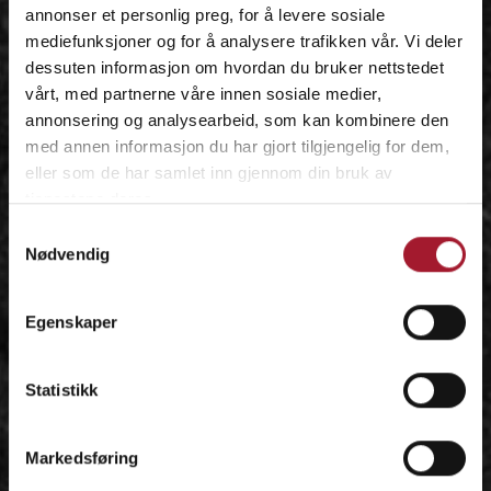
annonser et personlig preg, for å levere sosiale
mediefunksjoner og for å analysere trafikken vår. Vi deler
dessuten informasjon om hvordan du bruker nettstedet
vårt, med partnerne våre innen sosiale medier,
annonsering og analysearbeid, som kan kombinere den
med annen informasjon du har gjort tilgjengelig for dem,
eller som de har samlet inn gjennom din bruk av
tjenestene deres.
Samtykkevalg
Nødvendig
Egenskaper
Statistikk
Markedsføring