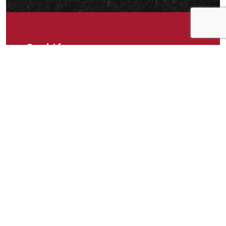
Om idéen
Selge «vanlige» produkter i flerpakninger alå
ikke småbokser men vanlige størrelse i exs 5-
10pk til noe redusert pris 🙂 dette kan jo gjøres
med papp? Ps: dere har best makrell i tomat 😁
Om idéen
1
Publisert av
ARNE K MANNES
Facebook
Twitter
Pinterest
Email
Messenger
Print
Shar
Del idéen