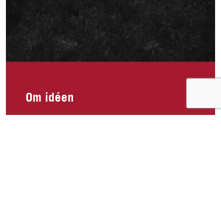
Om idéen
Jeg elsker å gi mine hunder god kvalitetsmat og
det er viktig å gi de fiskeolje eller fisk. Mange av
fiskeoljene på markede er laget av oppdrettsfisk.
Så jeg bruker king Oskar sardiner til mine i
steden for. De aller fleste hundene elsker de, og
det gir hunden en helt naturlig og fin kilde til
omega 3. Hadde det vært en idé og laget en
variant til hund? Sardiner i vann? Kanskje bruke
de som ikke er mulig å bruke til menneskemat,