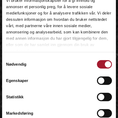
Vi bruker informasjonskapsler for å gi innhold og
annonser et personlig preg, for å levere sosiale
mediefunksjoner og for å analysere trafikken vår. Vi deler
dessuten informasjon om hvordan du bruker nettstedet
vårt, med partnerne våre innen sosiale medier,
annonsering og analysearbeid, som kan kombinere den
med annen informasjon du har gjort tilgjengelig for dem,
eller som de har samlet inn gjennom din bruk av
tjenestene deres.
Samtykkevalg
Nødvendig
Egenskaper
Statistikk
Markedsføring