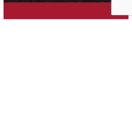
Om idéen
Sardiner uten hale så min mann hadde sluppet å
kappe av alle halene hver dag når han lager seg
frokost.
Om idéen
0
Publisert av
Bente Gundersen
Facebook
Twitter
Pinterest
Email
Messenger
Print
Shar
Del idéen