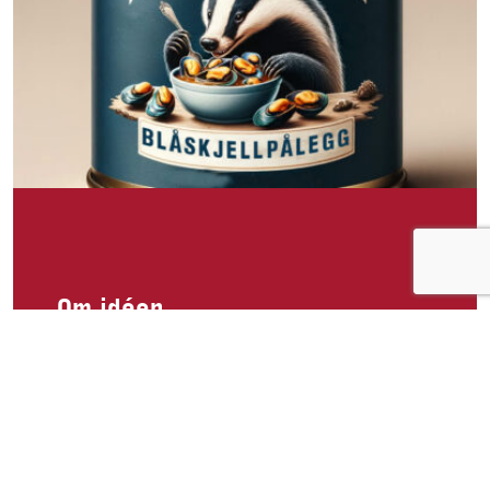
Om idéen
Et unikt og smakfullt pålegg som vil forvandle
enhver brødskive til et gourmetmåltid. Dette
hermetiske pålegget består av de fineste
blåskjell, kokt og marinert i en lett, krydret
urtesaus som forsterker blåskjellens naturlige