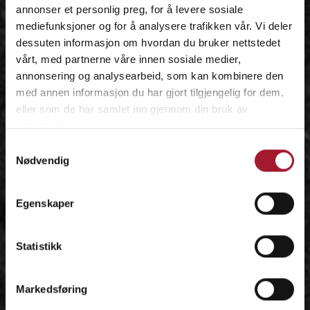
annonser et personlig preg, for å levere sosiale
mediefunksjoner og for å analysere trafikken vår. Vi deler
dessuten informasjon om hvordan du bruker nettstedet
vårt, med partnerne våre innen sosiale medier,
annonsering og analysearbeid, som kan kombinere den
med annen informasjon du har gjort tilgjengelig for dem,
eller som de har samlet inn gjennom din bruk av
tjenestene deres.
Samtykkevalg
Nødvendig
Egenskaper
Statistikk
Markedsføring