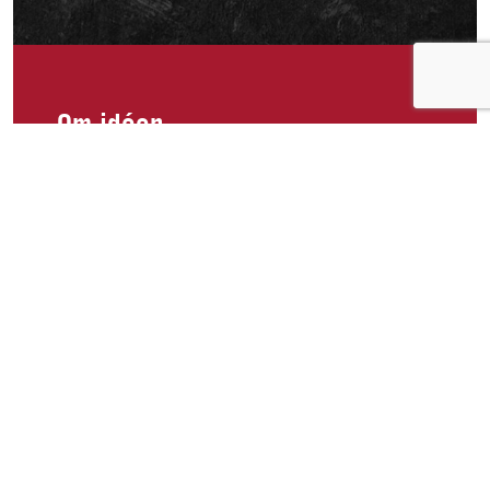
Om idéen
Tunfisk er kjempedigg, jo mer jo bedre! Derfor
burde de komme i større pakninger og som man
ikke behøver bokseåpner, da blir det lettere og ta
det med på tur i norsk natur og nyte et ferskt
tunfisk snørebrød med salt og pepper, nam nam!
Om idéen
0
Publisert av
Petter
Facebook
Twitter
Pinterest
Email
Messenger
Print
Shar
Del idéen