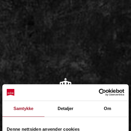
OM
Samtykke
Detaljer
Om
IDÉEN
Denne nettsiden anvender cookies