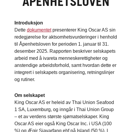
ÅPENHETSLOVEN
Introduksjon
Dette
dokumentet
presenterer King Oscar AS sin
redegjørelse for aktsomhetsvurderinger i henhold
til Åpenhetsloven for perioden 1. januar til 31.
desember 2025. Rapporten beskriver selskapets
arbeid med å ivareta menneskerettigheter og
anstendige arbeidsforhold, samt hvordan dette er
integrert i selskapets organisering, retningslinjer
og rutiner.
Om selskapet
King Oscar AS er heleid av Thai Union Seafood
1 SA, Luxemburg, og inngår i Thai Union Group
– et av verdens største sjømatselskaper. King
Oscar AS eier også King Oscar Inc. i USA (100
%) og Ægir Sjavarfang ehf på Island (50 %). I