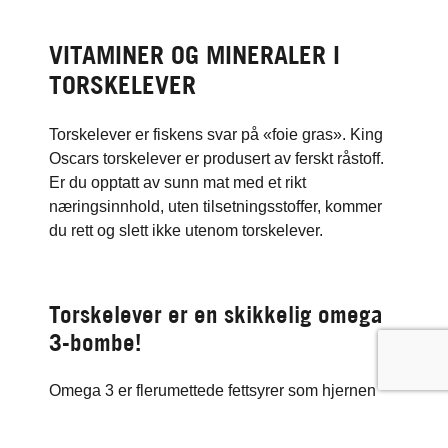
VITAMINER OG MINERALER I
TORSKELEVER
Torskelever er fiskens svar på «foie gras». King
Oscars torskelever er produsert av ferskt råstoff.
Er du opptatt av sunn mat med et rikt
næringsinnhold, uten tilsetningsstoffer, kommer
du rett og slett ikke utenom torskelever.
Torskelever er en skikkelig omega
3-bombe!
Omega 3 er flerumettede fettsyrer som hjernen
må ha for å kunne fungere godt. Omega 3 har
også gunstig effekt på kolesterolnivå og